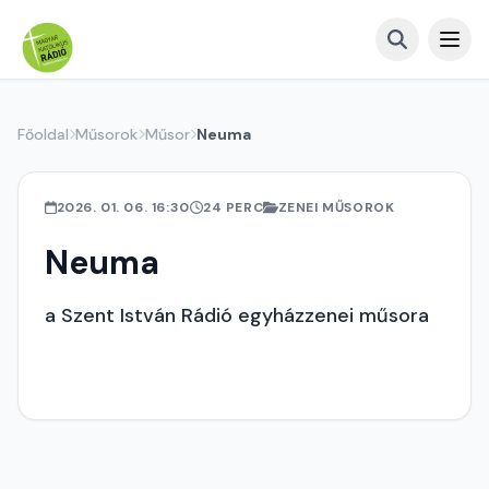
Főoldal
Műsorok
Műsor
Neuma
2026. 01. 06. 16:30
24 PERC
ZENEI MŰSOROK
Neuma
a Szent István Rádió egyházzenei műsora