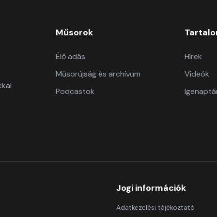
Műsorok
Tartal
Élő adás
Hírek
Műsorújság és archívum
Videók
kkal
Podcastok
Igenaptá
Jogi információk
Adatkezelési tájékoztató