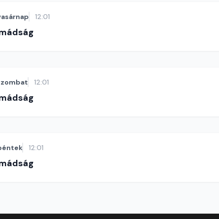
vasárnap
12:01
imádság
szombat
12:01
imádság
péntek
12:01
imádság