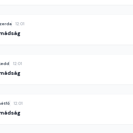
zerda
12:01
imádság
kedd
12:01
imádság
hétfő
12:01
imádság