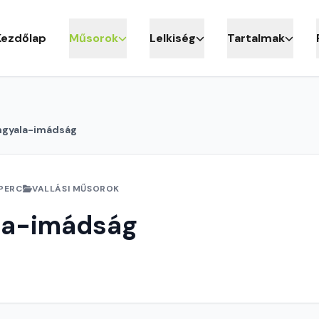
Kezdőlap
Műsorok
Lelkiség
Tartalmak
ngyala-imádság
 PERC
VALLÁSI MŰSOROK
la-imádság