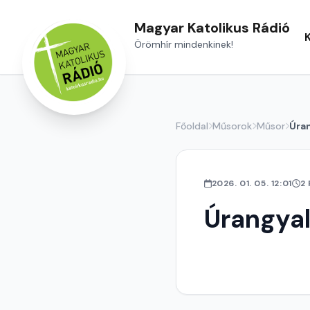
Magyar Katolikus Rádió
Örömhír mindenkinek!
Főoldal
Műsorok
Műsor
Úra
2026. 01. 05. 12:01
2
Úrangya