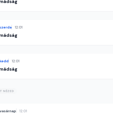
imádság
szerda
12:01
imádság
kedd
12:01
imádság
ST NÉZED
vasárnap
12:01