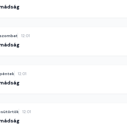
imádság
szombat
12:01
imádság
péntek
12:01
imádság
csütörtök
12:01
imádság