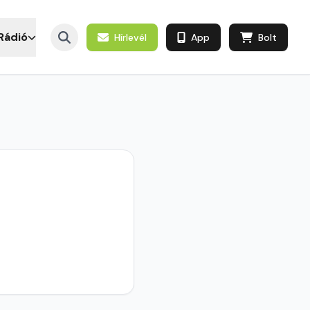
Rádió
Hírlevél
App
Bolt