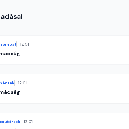
 adásai
szombat
12:01
imádság
péntek
12:01
imádság
csütörtök
12:01