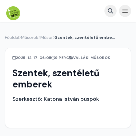
Főoldal
Műsorok
Műsor
Szentek, szentéletű emberek
2025. 12. 17. 06:05
9 PERC
VALLÁSI MŰSOROK
Szentek, szentéletű
emberek
Szerkesztő: Katona István püspök