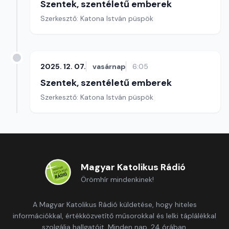
Szentek, szentéletű emberek
Szerkesztő: Katona István püspök
2025. 12. 07.
vasárnap
6:05
Szentek, szentéletű emberek
Szerkesztő: Katona István püspök
Magyar Katolikus Rádió
Örömhír mindenkinek!
A Magyar Katolikus Rádió küldetése, hogy hiteles
információkkal, értékközvetítő műsorokkal és lelki táplálékkal
szolgálja hallgatóit. Minden nap, 24 órában.