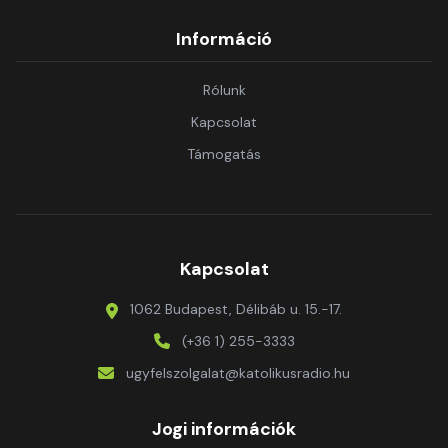
Információ
Rólunk
Kapcsolat
Támogatás
Kapcsolat
1062 Budapest, Délibáb u. 15.-17.
(+36 1) 255-3333
ugyfelszolgalat@katolikusradio.hu
Jogi információk