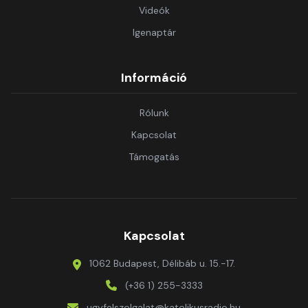
Videók
Igenaptár
Információ
Rólunk
Kapcsolat
Támogatás
Kapcsolat
1062 Budapest, Délibáb u. 15.-17.
(+36 1) 255-3333
ugyfelszolgalat@katolikusradio.hu