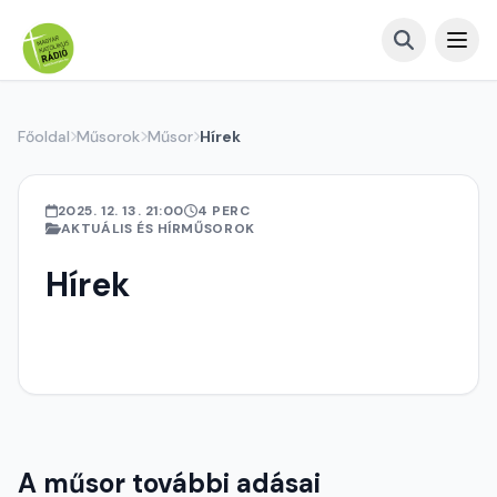
Főoldal
Műsorok
Műsor
Hírek
2025. 12. 13. 21:00
4 PERC
AKTUÁLIS ÉS HÍRMŰSOROK
Hírek
A műsor további adásai