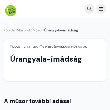
Főoldal
Műsorok
Műsor
Úrangyala-imádság
2025. 12. 13. 12:01
2 PERC
VALLÁSI MŰSOROK
Úrangyala-imádság
A műsor további adásai