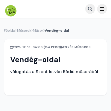
Főoldal
Műsorok
Műsor
Vendég-oldal
2025. 12. 13. 04:00
54 PERC
EGYÉB MŰSOROK
Vendég-oldal
válogatás a Szent István Rádió műsorából