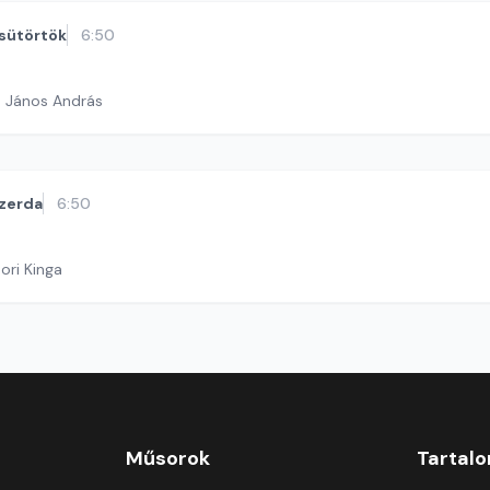
sütörtök
6:50
h János András
zerda
6:50
ori Kinga
Műsorok
Tartal