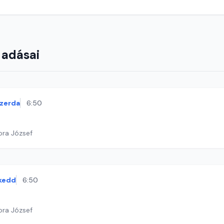
 adásai
zerda
6:50
ora József
kedd
6:50
ora József