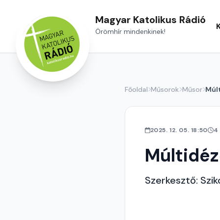
Magyar Katolikus Rádió
Örömhír mindenkinek!
Főoldal
Műsorok
Műsor
Múl
2025. 12. 05. 18:50
4
Múltidé
Szerkesztő: Szik