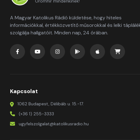
Örömhír mindenkinek!
A Magyar Katolikus Rádió küldetése, hogy hiteles
információkkal, értékközvetítő műsorokkal és lelki táplálé
szolgálja hallgatóit. Minden nap, 24 órában.
Kapcsolat
1062 Budapest, Délibáb u. 15.-17.
(+36 1) 255-3333
ugyfelszolgalat@katolikusradio.hu