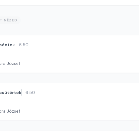
ST NÉZED
péntek
6:50
ora József
csütörtök
6:50
ora József