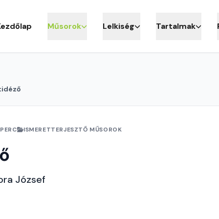
Kezdőlap
Műsorok
Lelkiség
Tartalmak
tidéző
 PERC
ISMERETTERJESZTŐ MŰSOROK
ző
ora József