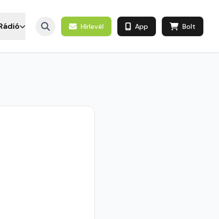
Rádió
Hírlevél
App
Bolt