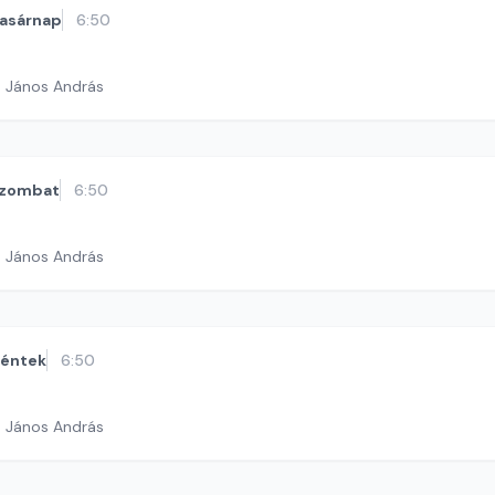
asárnap
6:50
h János András
zombat
6:50
h János András
éntek
6:50
h János András