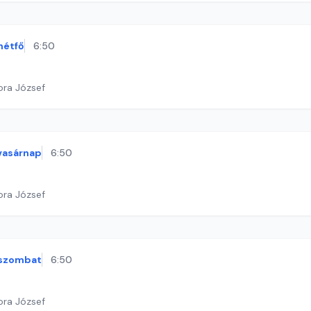
hétfő
6:50
ora József
vasárnap
6:50
ora József
szombat
6:50
ora József