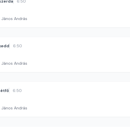
szerda
6:50
h János András
kedd
6:50
h János András
étfő
6:50
h János András