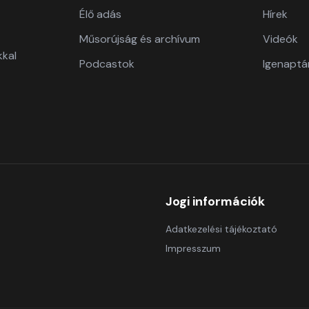
Élő adás
Hírek
Műsorújság és archívum
Videók
kkal
Podcastok
Igenaptá
Jogi információk
Adatkezelési tájékoztató
Impresszum