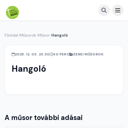
Főoldal
Műsorok
Műsor
Hangoló
2025. 12. 03. 23:30
30 PERC
ZENEI MŰSOROK
Hangoló
A műsor további adásai