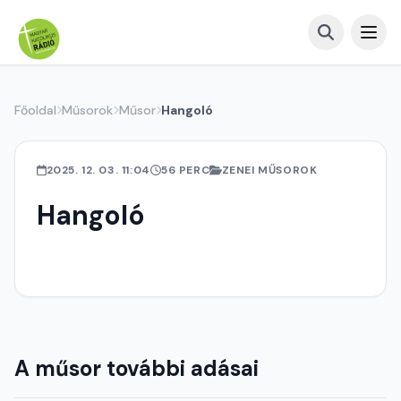
Főoldal
Műsorok
Műsor
Hangoló
2025. 12. 03. 11:04
56 PERC
ZENEI MŰSOROK
Hangoló
A műsor további adásai