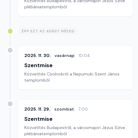
Közvetítés Budapestről, a városmajori Jézus Szíve
plébániatemplomból
ÉPP EZT AZ ADÁST NÉZED
2025. 11. 30.
vasárnap
10:04
Szentmise
Közvetítés Csolnokról a Nepumuki Szent János
templomból.
2025. 11. 29.
szombat
7:00
Szentmise
Közvetítés Budapestről, a városmajori Jézus Szíve
plébániatemplomból