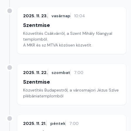
2025. 11. 23.
vasárnap
10:04
Szentmise
Közvetítés Csákvárról, a Szent Mihály főangyal
templomból.
A MKR és sz MTVA közösen közvetít.
2025. 11. 22.
szombat
7:00
Szentmise
Közvetítés Budapestről, a városmajori Jézus Szíve
plébániatemplomból
2025. 11. 21.
péntek
7:00