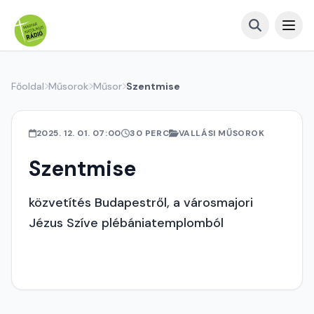
Főoldal
Műsorok
Műsor
Szentmise
2025. 12. 01. 07:00
30 PERC
VALLÁSI MŰSOROK
Szentmise
közvetítés Budapestről, a városmajori
Jézus Szíve plébániatemplomból