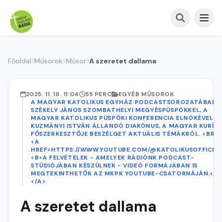
Főoldal
Műsorok
Műsor
A szeretet dallama
2025. 11. 18. 11:04
55 PERC
EGYÉB MŰSOROK
A MAGYAR KATOLIKUS EGYHÁZ PODCASTSOROZATÁBAN
SZÉKELY JÁNOS SZOMBATHELYI MEGYÉSPÜSPÖKKEL, A
MAGYAR KATOLIKUS PÜSPÖKI KONFERENCIA ELNÖKÉVEL
KUZMÁNYI ISTVÁN ÁLLANDÓ DIAKÓNUS, A MAGYAR KURÍR
FŐSZERKESZTŐJE BESZÉLGET AKTUÁLIS TÉMÁKRÓL. <BR>
<A
HREF=HTTPS://WWW.YOUTUBE.COM/@KATOLIKUSOFFICIA
<B>A FELVÉTELEK - AMELYEK RÁDIÓNK PODCAST-
STÚDIÓJÁBAN KÉSZÜLNEK - VIDEÓ FORMÁJÁBAN IS
MEGTEKINTHETŐK AZ MKPK YOUTUBE-CSATORNÁJÁN.</B
</A>
A szeretet dallama