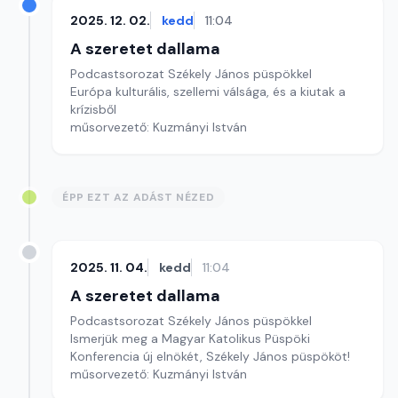
2025. 12. 02.
kedd
11:04
A szeretet dallama
Podcastsorozat Székely János püspökkel
Európa kulturális, szellemi válsága, és a kiutak a
krízisből
műsorvezető: Kuzmányi István
ÉPP EZT AZ ADÁST NÉZED
2025. 11. 04.
kedd
11:04
A szeretet dallama
Podcastsorozat Székely János püspökkel
Ismerjük meg a Magyar Katolikus Püspöki
Konferencia új elnökét, Székely János püspököt!
műsorvezető: Kuzmányi István