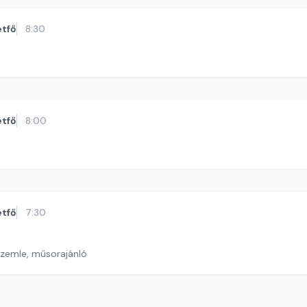
étfő
8:30
étfő
8:00
étfő
7:30
szemle, műsorajánló