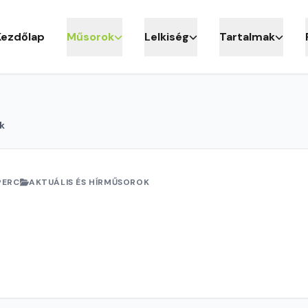
Kezdőlap
Műsorok
Lelkiség
Tartalmak
k
PERC
AKTUÁLIS ÉS HÍRMŰSOROK