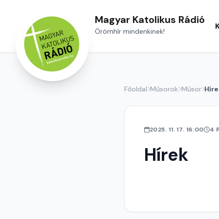
Magyar Katolikus Rádió
Örömhír mindenkinek!
Főoldal
Műsorok
Műsor
Híre
2025. 11. 17. 16:00
4 
Hírek