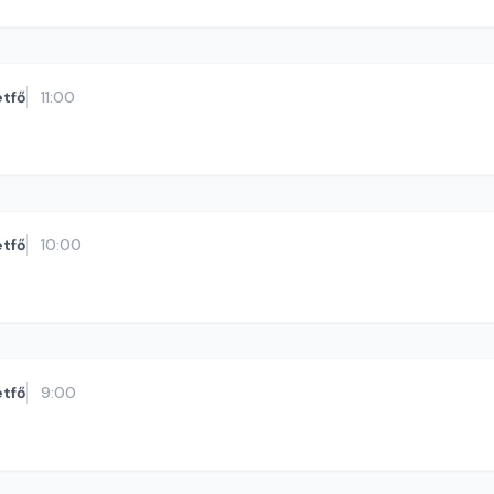
étfő
11:00
étfő
10:00
étfő
9:00