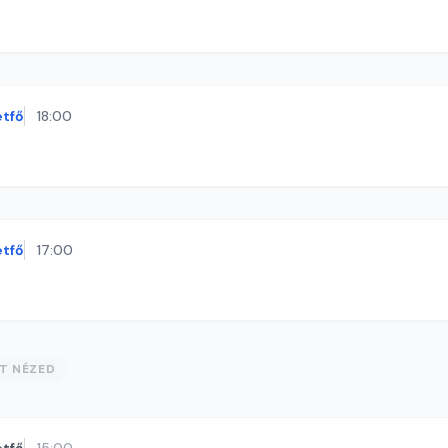
étfő
18:00
étfő
17:00
ST NÉZED