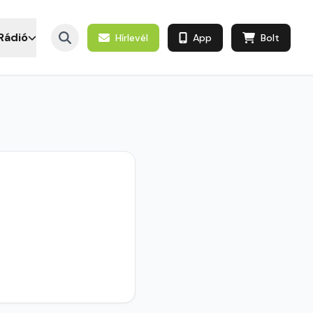
Rádió
Hírlevél
App
Bolt