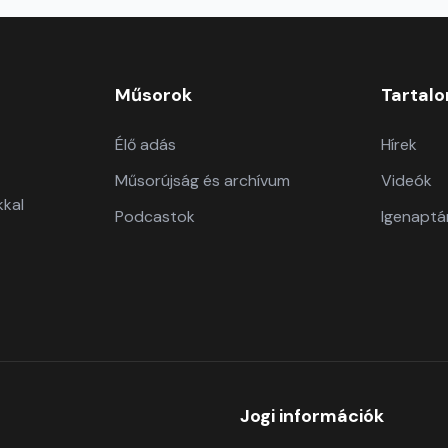
Műsorok
Tartal
Élő adás
Hírek
Műsorújság és archívum
Videók
kkal
Podcastok
Igenaptá
Jogi információk