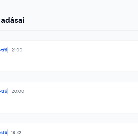
 adásai
étfő
21:00
étfő
20:00
étfő
19:32