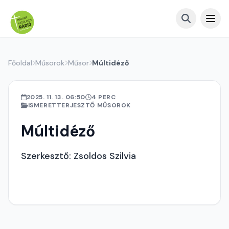
Főoldal
Műsorok
Műsor
Múltidéző
2025. 11. 13. 06:50
4 PERC
ISMERETTERJESZTŐ MŰSOROK
Múltidéző
Szerkesztő: Zsoldos Szilvia