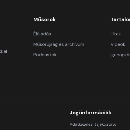
Műsorok
Tartal
Élő adás
Hírek
Műsorújság és archívum
Videók
kkal
Podcastok
Igenaptá
Jogi információk
Adatkezelési tájékoztató