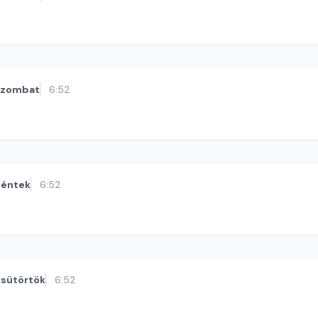
szombat
6:52
éntek
6:52
sütörtök
6:52