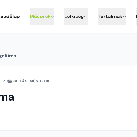
Kezdőlap
Műsorok
Lelkiség
Tartalmak
eli ima
PERC
VALLÁSI MŰSOROK
ima