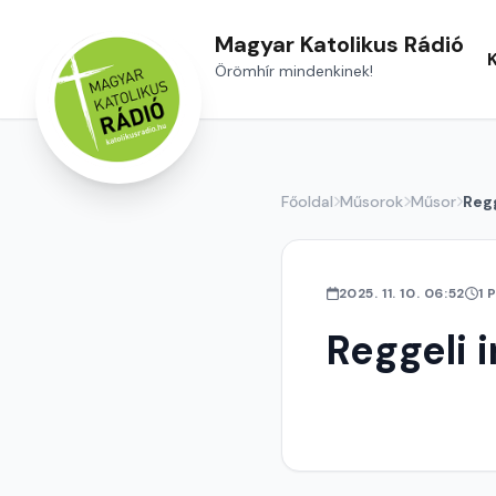
Magyar Katolikus Rádió
Örömhír mindenkinek!
Főoldal
Műsorok
Műsor
Regg
2025. 11. 10. 06:52
1 
Reggeli 