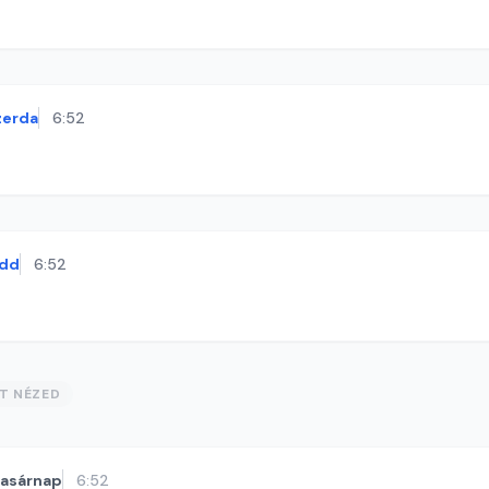
zerda
6:52
dd
6:52
ST NÉZED
vasárnap
6:52