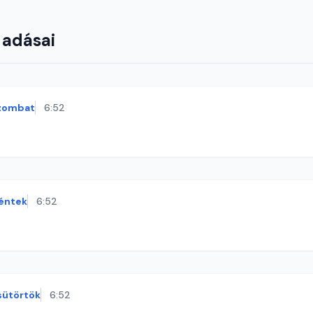
 adásai
zombat
6:52
éntek
6:52
sütörtök
6:52