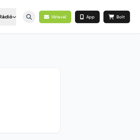
Rádió
Hírlevél
App
Bolt