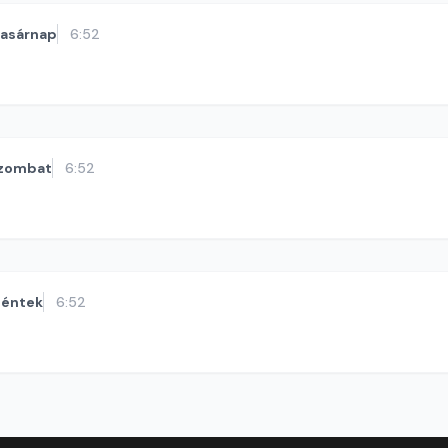
vasárnap
6:52
zombat
6:52
éntek
6:52