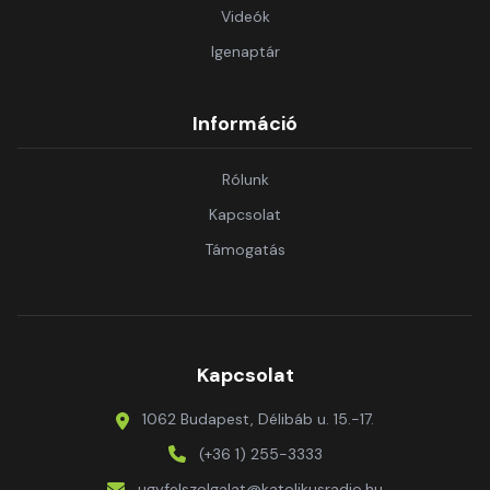
Videók
Igenaptár
Információ
Rólunk
Kapcsolat
Támogatás
Kapcsolat
1062 Budapest, Délibáb u. 15.-17.
(+36 1) 255-3333
ugyfelszolgalat@katolikusradio.hu