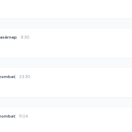
vasárnap
9:30
zombat
23:30
zombat
11:04