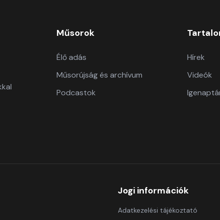
Műsorok
Tartal
Élő adás
Hírek
Műsorújság és archívum
Videók
kkal
Podcastok
Igenaptá
Jogi információk
Adatkezelési tájékoztató