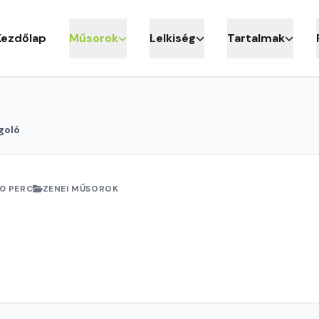
Kezdőlap
Műsorok
Lelkiség
Tartalmak
goló
0 PERC
ZENEI MŰSOROK