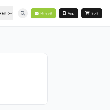
Rádió
Hírlevél
App
Bolt