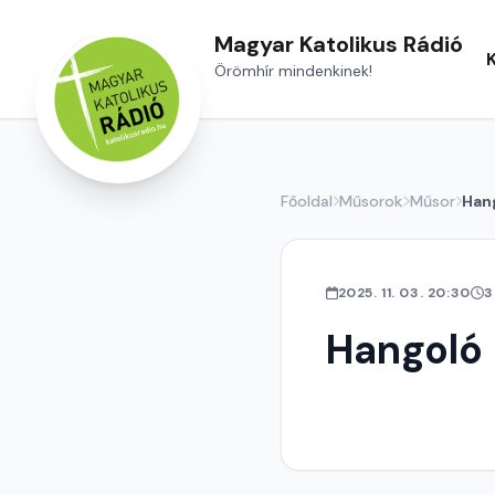
Magyar Katolikus Rádió
Örömhír mindenkinek!
Főoldal
Műsorok
Műsor
Han
2025. 11. 03. 20:30
3
Hangoló