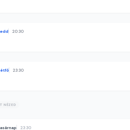
kedd
20:30
étfő
23:30
ST NÉZED
vasárnap
23:30