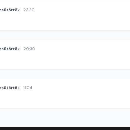
csütörtök
23:30
csütörtök
20:30
csütörtök
11:04