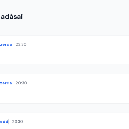
 adásai
szerda
23:30
szerda
20:30
kedd
23:30