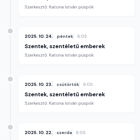
Szerkesztő: Katona István püspök
2025. 10. 24.
péntek
6:05
Szentek, szentéletű emberek
Szerkesztő: Katona István püspök
2025. 10. 23.
csütörtök
6:05
Szentek, szentéletű emberek
Szerkesztő: Katona István püspök
2025. 10. 22.
szerda
6:05