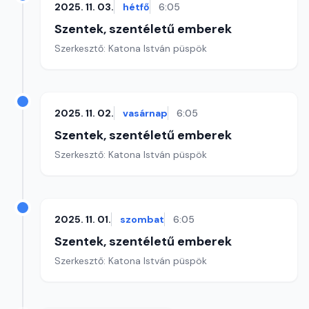
2025. 11. 03.
hétfő
6:05
Szentek, szentéletű emberek
Szerkesztő: Katona István püspök
2025. 11. 02.
vasárnap
6:05
Szentek, szentéletű emberek
Szerkesztő: Katona István püspök
2025. 11. 01.
szombat
6:05
Szentek, szentéletű emberek
Szerkesztő: Katona István püspök