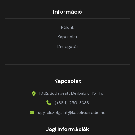
Információ
Rólunk
Kapcsolat
Támogatás
Kapcsolat
1062 Budapest, Délibáb u. 15.-17.
(+36 1) 255-3333
ugyfelszolgalat@katolikusradio.hu
Jogi információk