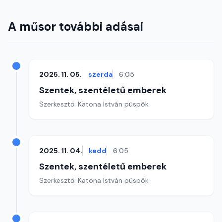
A műsor további adásai
2025. 11. 05.
szerda
6:05
Szentek, szentéletű emberek
Szerkesztő: Katona István püspök
2025. 11. 04.
kedd
6:05
Szentek, szentéletű emberek
Szerkesztő: Katona István püspök