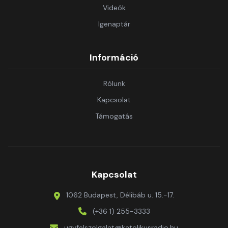
Videók
Igenaptár
Információ
Rólunk
Kapcsolat
Támogatás
Kapcsolat
1062 Budapest, Délibáb u. 15.-17.
(+36 1) 255-3333
ugyfelszolgalat@katolikusradio.hu