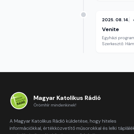
2025. 08. 14.
Venite
Egyházi progra
Szerkesztő: Hám
Magyar Katolikus Rádió
Örömhír mindenkinek!
A Magyar Katolikus Rádió küldetése, hogy hiteles
információkkal, értékközvetítő műsorokkal és lelki táplálé