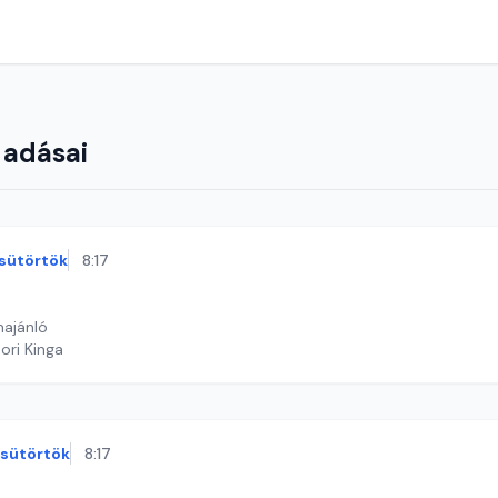
 adásai
sütörtök
8:17
majánló
ori Kinga
sütörtök
8:17