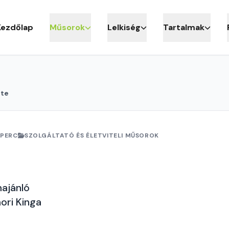
Kezdőlap
Műsorok
Lelkiség
Tartalmak
ite
 PERC
SZOLGÁLTATÓ ÉS ÉLETVITELI MŰSOROK
ajánló
ori Kinga