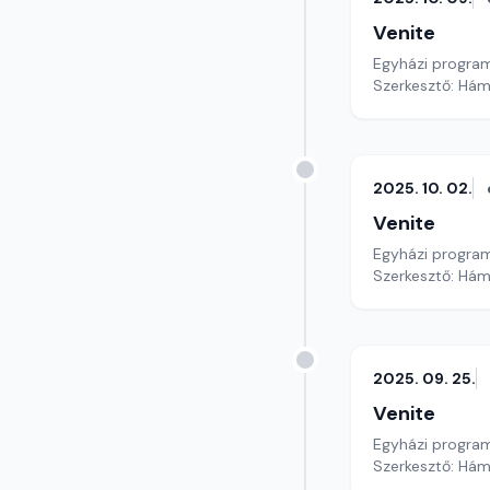
Venite
Egyházi progra
Szerkesztő: Hám
2025. 10. 02.
Venite
Egyházi progra
Szerkesztő: Hám
2025. 09. 25.
Venite
Egyházi progra
Szerkesztő: Hám