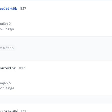
csütörtök
8:17
majánló
ori Kinga
ST NÉZED
sütörtök
8:17
majánló
ori Kinga
csütörtök
8:17