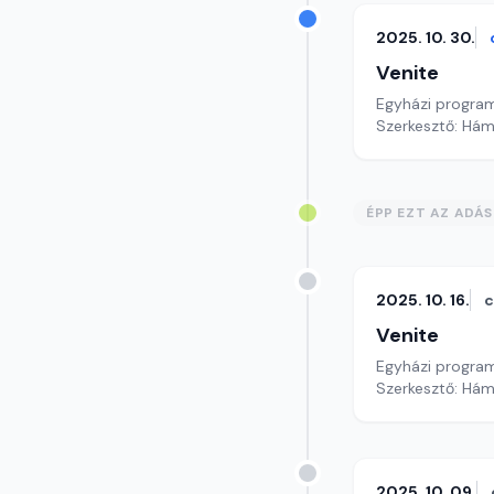
2025. 10. 30.
Venite
Egyházi progra
Szerkesztő: Hám
ÉPP EZT AZ ADÁ
2025. 10. 16.
c
Venite
Egyházi progra
Szerkesztő: Hám
2025. 10. 09.