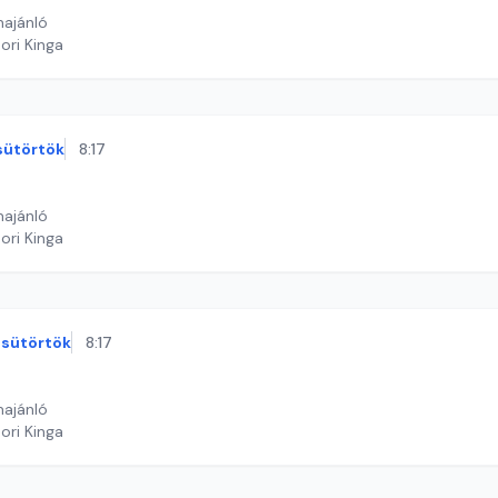
majánló
ori Kinga
sütörtök
8:17
majánló
ori Kinga
sütörtök
8:17
majánló
ori Kinga