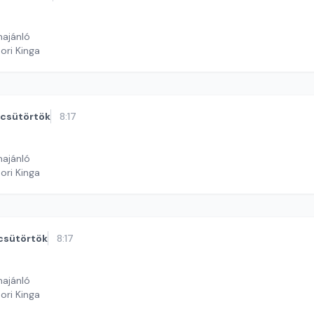
majánló
ori Kinga
csütörtök
8:17
majánló
ori Kinga
csütörtök
8:17
majánló
ori Kinga