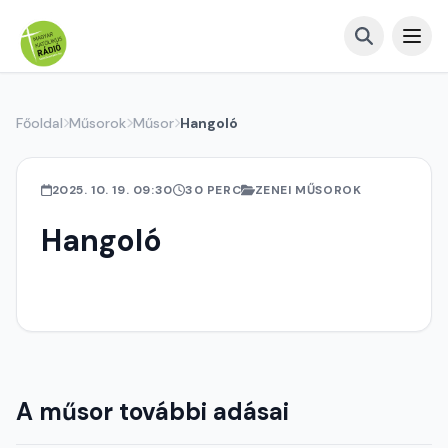
Főoldal
Műsorok
Műsor
Hangoló
2025. 10. 19. 09:30
30 PERC
ZENEI MŰSOROK
Hangoló
A műsor további adásai