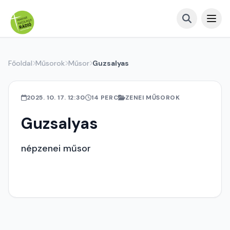
Főoldal
Műsorok
Műsor
Guzsalyas
2025. 10. 17. 12:30
14 PERC
ZENEI MŰSOROK
Guzsalyas
népzenei műsor