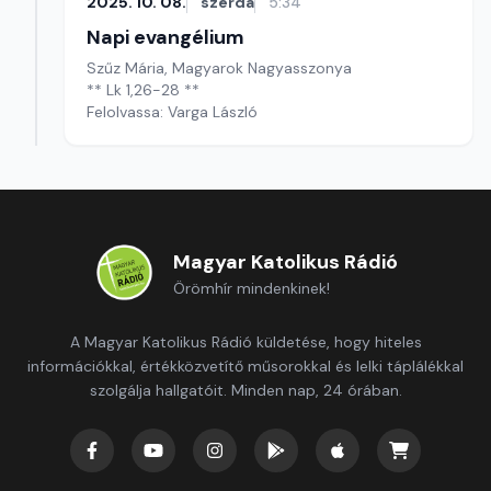
2025. 10. 08.
szerda
5:34
Napi evangélium
Szűz Mária, Magyarok Nagyasszonya
** Lk 1,26-28 **
Felolvassa: Varga László
Magyar Katolikus Rádió
Örömhír mindenkinek!
A Magyar Katolikus Rádió küldetése, hogy hiteles
információkkal, értékközvetítő műsorokkal és lelki táplálékkal
szolgálja hallgatóit. Minden nap, 24 órában.