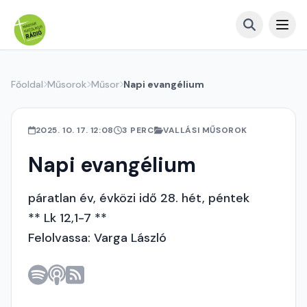
Főoldal
Műsorok
Műsor
Napi evangélium
2025. 10. 17. 12:08
3 PERC
VALLÁSI MŰSOROK
Napi evangélium
páratlan év, évközi idő 28. hét, péntek
** Lk 12,1-7 **
Felolvassa: Varga László