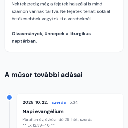
Nektek pedig még a fejetek hajszálai is mind
számon vannak tartva. Ne féljetek tehát: sokkal
értékesebbek vagytok ti a verebeknél.
Olvasmányok, ünnepek a liturgikus
naptárban.
A műsor további adásai
2025. 10. 22.
szerda
5:34
Napi evangélium
Páratlan év, évközi idő 29. hét, szerda
** Lk 12,39-48 **