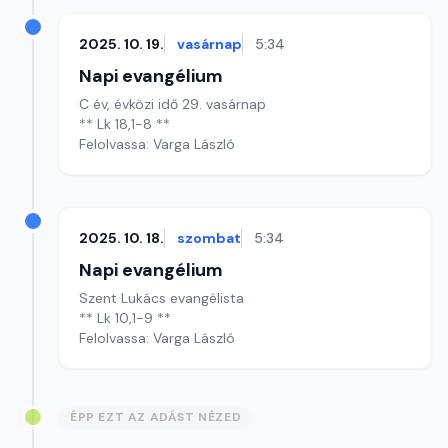
2025. 10. 19.
vasárnap
5:34
Napi evangélium
C év, évközi idő 29. vasárnap
** Lk 18,1-8 **
Felolvassa: Varga László
2025. 10. 18.
szombat
5:34
Napi evangélium
Szent Lukács evangélista
** Lk 10,1-9 **
Felolvassa: Varga László
ÉPP EZT AZ ADÁST NÉZED