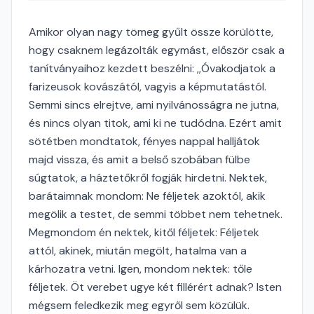
Amikor olyan nagy tömeg gyűlt össze körülötte,
hogy csaknem legázolták egymást, először csak a
tanítványaihoz kezdett beszélni: ,,Óvakodjatok a
farizeusok kovászától, vagyis a képmutatástól.
Semmi sincs elrejtve, ami nyilvánosságra ne jutna,
és nincs olyan titok, ami ki ne tudódna. Ezért amit
sötétben mondtatok, fényes nappal halljátok
majd vissza, és amit a belső szobában fülbe
súgtatok, a háztetőkről fogják hirdetni. Nektek,
barátaimnak mondom: Ne féljetek azoktól, akik
megölik a testet, de semmi többet nem tehetnek.
Megmondom én nektek, kitől féljetek: Féljetek
attól, akinek, miután megölt, hatalma van a
kárhozatra vetni. Igen, mondom nektek: tőle
féljetek. Öt verebet ugye két fillérért adnak? Isten
mégsem feledkezik meg egyről sem közülük.