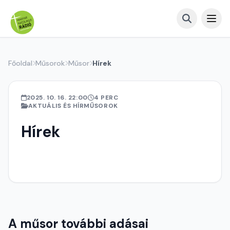
Főoldal
Műsorok
Műsor
Hírek
2025. 10. 16. 22:00
4 PERC
AKTUÁLIS ÉS HÍRMŰSOROK
Hírek
A műsor további adásai