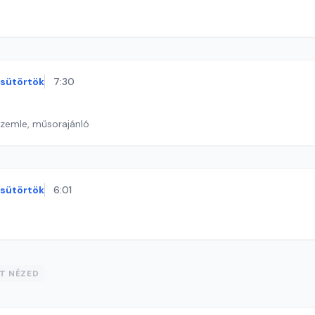
sütörtök
7:30
szemle, műsorajánló
sütörtök
6:01
ST NÉZED