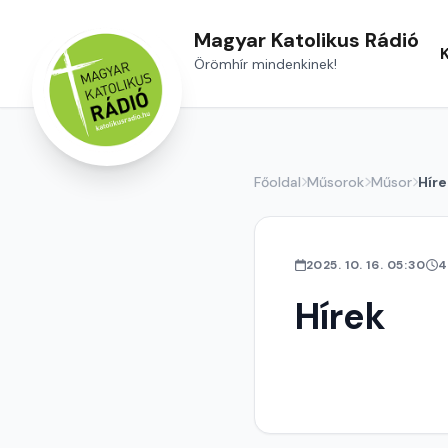
Magyar Katolikus Rádió
Örömhír mindenkinek!
Főoldal
Műsorok
Műsor
Híre
2025. 10. 16. 05:30
4
Hírek