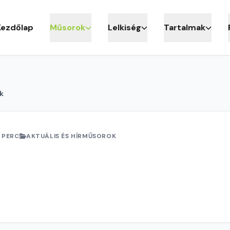
Kezdőlap
Műsorok
Lelkiség
Tartalmak
k
 PERC
AKTUÁLIS ÉS HÍRMŰSOROK