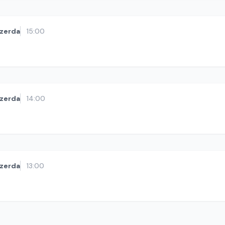
zerda
15:00
zerda
14:00
zerda
13:00