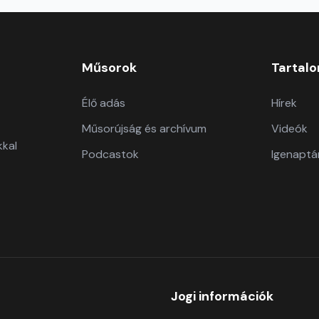
Műsorok
Tartal
Élő adás
Hírek
Műsorújság és archívum
Videók
kkal
Podcastok
Igenaptá
Jogi információk