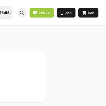
Rádió
Hírlevél
App
Bolt