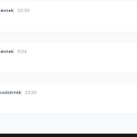
péntek
20:30
péntek
11:04
csütörtök
23:30