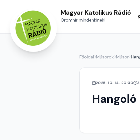
Magyar Katolikus Rádió
Örömhír mindenkinek!
Főoldal
Műsorok
Műsor
Han
2025. 10. 14. 20:30
3
Hangoló