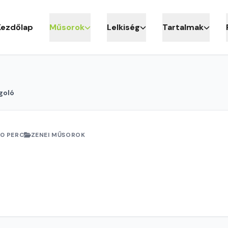
Kezdőlap
Műsorok
Lelkiség
Tartalmak
goló
0 PERC
ZENEI MŰSOROK