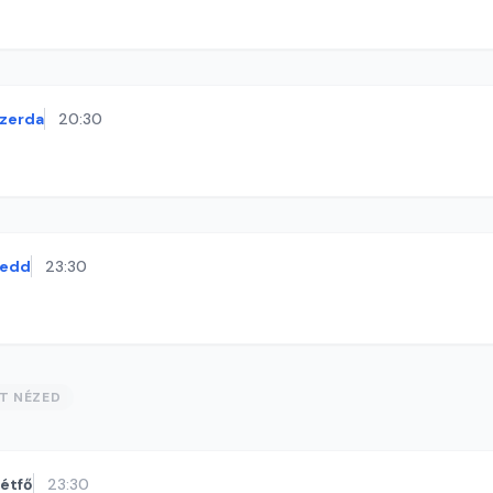
zerda
20:30
kedd
23:30
ST NÉZED
étfő
23:30