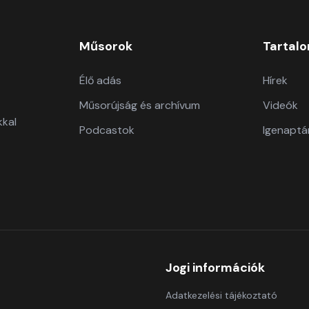
Műsorok
Tartal
Élő adás
Hírek
Műsorújság és archívum
Videók
kkal
Podcastok
Igenaptá
Jogi információk
Adatkezelési tájékoztató