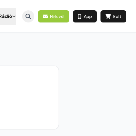
Rádió
Hírlevél
App
Bolt