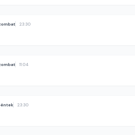
zombat
23:30
zombat
11:04
péntek
23:30