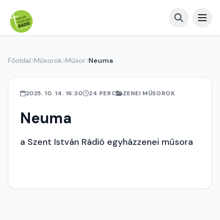
Főoldal
Műsorok
Műsor
Neuma
2025. 10. 14. 16:30
24 PERC
ZENEI MŰSOROK
Neuma
a Szent István Rádió egyházzenei műsora