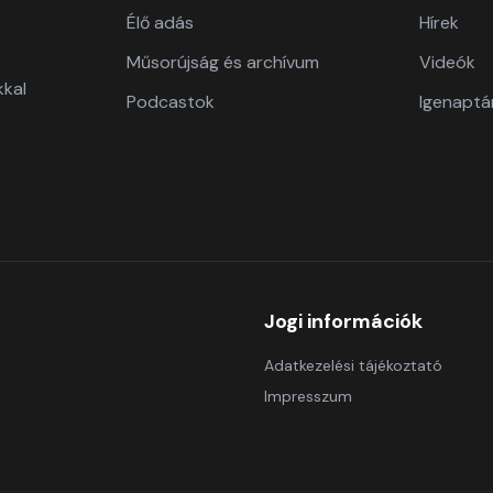
Élő adás
Hírek
Műsorújság és archívum
Videók
kkal
Podcastok
Igenaptá
Jogi információk
Adatkezelési tájékoztató
Impresszum