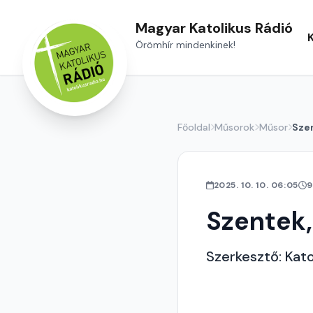
Magyar Katolikus Rádió
Örömhír mindenkinek!
Főoldal
Műsorok
Műsor
Sze
2025. 10. 10. 06:05
9
Szentek,
Szerkesztő: Kat