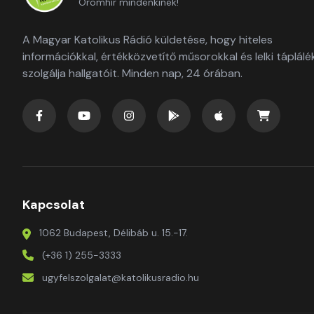
Örömhír mindenkinek!
A Magyar Katolikus Rádió küldetése, hogy hiteles
információkkal, értékközvetítő műsorokkal és lelki táplálé
szolgálja hallgatóit. Minden nap, 24 órában.
Kapcsolat
1062 Budapest, Délibáb u. 15.-17.
(+36 1) 255-3333
ugyfelszolgalat@katolikusradio.hu