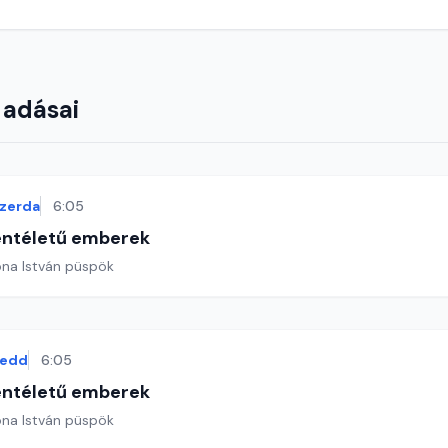
 adásai
zerda
6:05
entéletű emberek
ona István püspök
kedd
6:05
entéletű emberek
ona István püspök