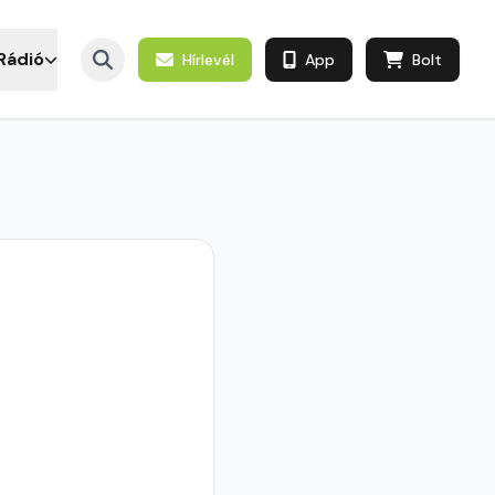
Rádió
Hírlevél
App
Bolt