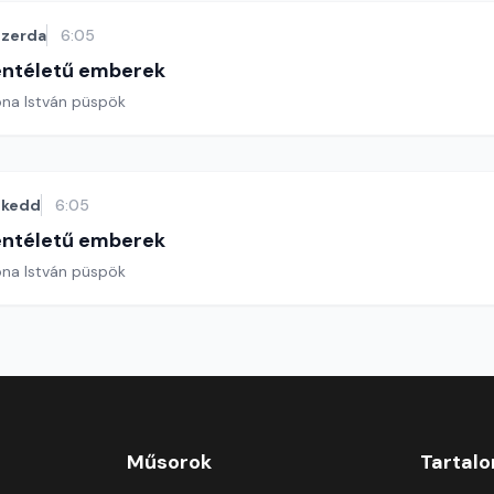
szerda
6:05
entéletű emberek
ona István püspök
kedd
6:05
entéletű emberek
ona István püspök
Műsorok
Tartal