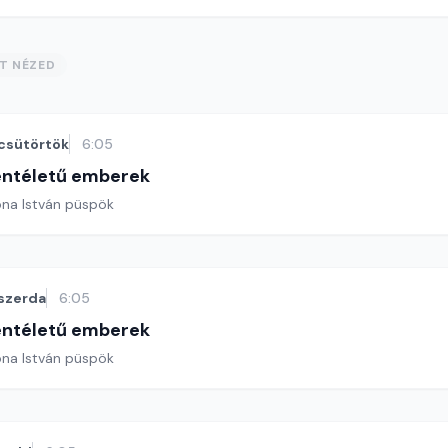
ST NÉZED
csütörtök
6:05
entéletű emberek
ona István püspök
szerda
6:05
entéletű emberek
ona István püspök