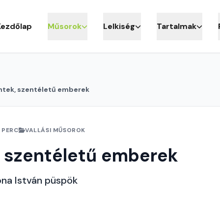
Kezdőlap
Műsorok
Lelkiség
Tartalmak
ntek, szentéletű emberek
 PERC
VALLÁSI MŰSOROK
 szentéletű emberek
ona István püspök