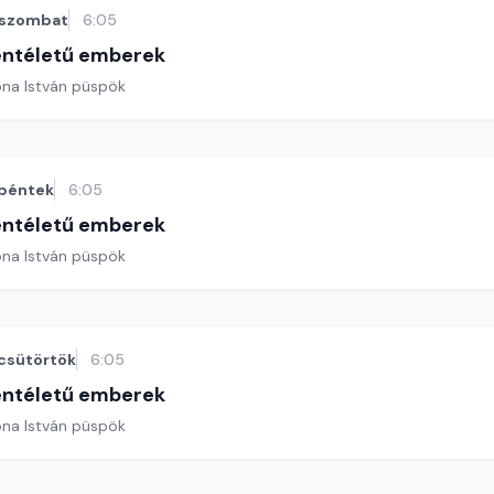
szombat
6:05
entéletű emberek
ona István püspök
péntek
6:05
entéletű emberek
ona István püspök
csütörtök
6:05
entéletű emberek
ona István püspök