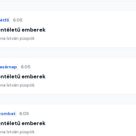
étfő
6:05
entéletű emberek
ona István püspök
asárnap
6:05
entéletű emberek
ona István püspök
zombat
6:05
entéletű emberek
ona István püspök