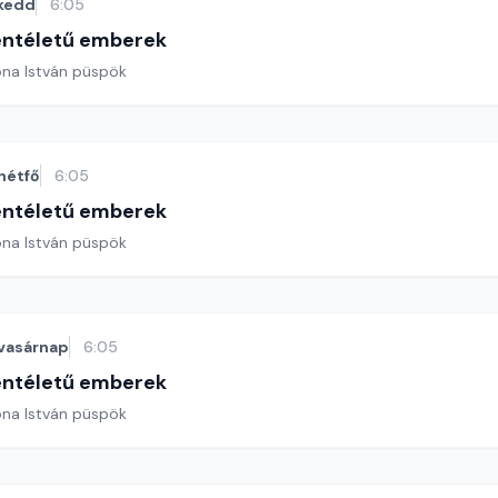
kedd
6:05
entéletű emberek
ona István püspök
hétfő
6:05
entéletű emberek
ona István püspök
vasárnap
6:05
entéletű emberek
ona István püspök