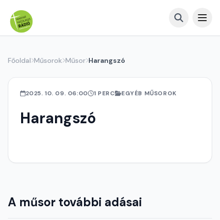
Főoldal
Műsorok
Műsor
Harangszó
2025. 10. 09. 06:00
1 PERC
EGYÉB MŰSOROK
Harangszó
A műsor további adásai