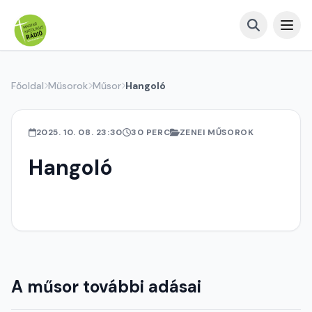
Főoldal
Műsorok
Műsor
Hangoló
2025. 10. 08. 23:30
30 PERC
ZENEI MŰSOROK
Hangoló
A műsor további adásai