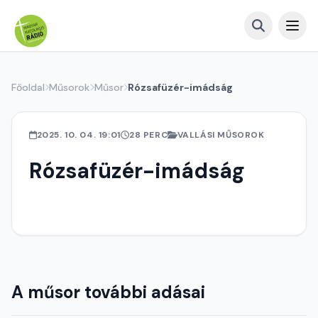
Főoldal
Műsorok
Műsor
Rózsafüzér-imádság
2025. 10. 04. 19:01
28 PERC
VALLÁSI MŰSOROK
Rózsafüzér-imádság
A műsor további adásai