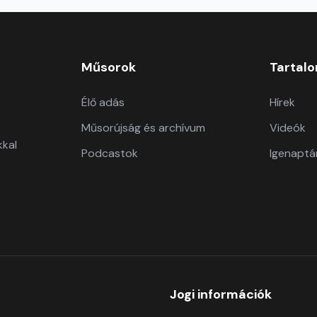
Műsorok
Tartal
Élő adás
Hírek
Műsorújság és archívum
Videók
kkal
Podcastok
Igenaptá
Jogi információk