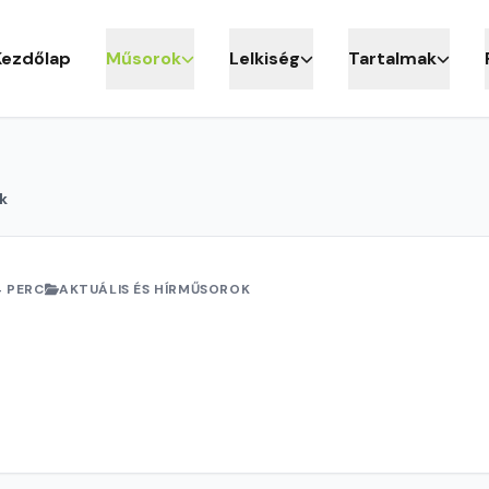
Kezdőlap
Műsorok
Lelkiség
Tartalmak
k
4 PERC
AKTUÁLIS ÉS HÍRMŰSOROK