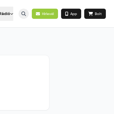
Rádió
Hírlevél
App
Bolt