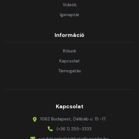
Videók
Igenaptár
Információ
Rólunk
Kapcsolat
Támogatás
Kapcsolat
1062 Budapest, Délibáb u. 15.-17.
(+36 1) 255-3333
ugyfelszolgalat@katolikusradio.hu