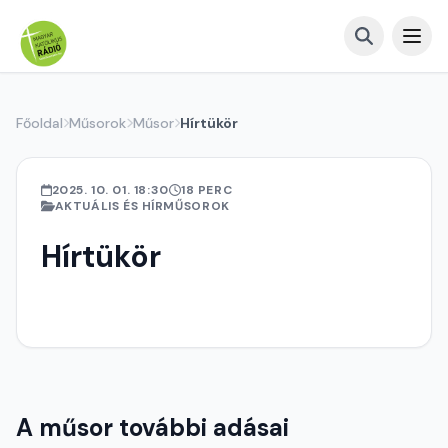
Főoldal
Műsorok
Műsor
Hírtükör
2025. 10. 01. 18:30
18 PERC
AKTUÁLIS ÉS HÍRMŰSOROK
Hírtükör
A műsor további adásai