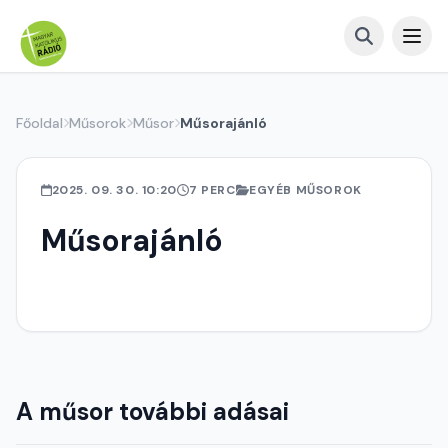
Főoldal
Műsorok
Műsor
Műsorajánló
2025. 09. 30. 10:20
7 PERC
EGYÉB MŰSOROK
Műsorajánló
A műsor további adásai