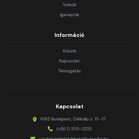
Videók
Igenaptár
Információ
Rólunk
Kapcsolat
Támogatás
Kapcsolat
1062 Budapest, Délibáb u. 15.-17.
(+36 1) 255-3333
ugyfelszolgalat@katolikusradio.hu