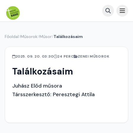
Főoldal
Műsorok
Műsor
Találkozásaim
2025. 09. 20. 03:30
24 PERC
ZENEI MŰSOROK
Találkozásaim
Juhász Előd műsora
Társszerkesztő: Peresztegi Attila