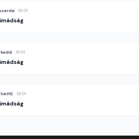
szerda
19:01
-imádság
kedd
19:01
-imádság
hétfő
19:01
-imádság