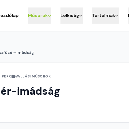
Kezdőlap
Műsorok
Lelkiség
Tartalmak
safüzér-imádság
8 PERC
VALLÁSI MŰSOROK
zér-imádság