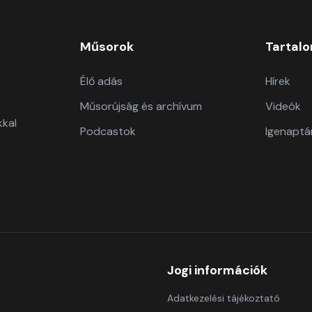
Műsorok
Tartal
Élő adás
Hírek
Műsorújság és archívum
Videók
kkal
Podcastok
Igenaptá
Jogi információk
Adatkezelési tájékoztató