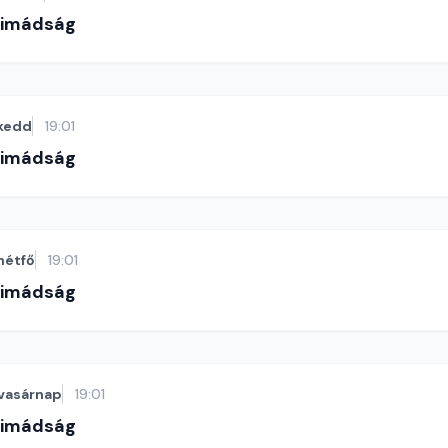
-imádság
kedd
19:01
-imádság
hétfő
19:01
-imádság
vasárnap
19:01
-imádság