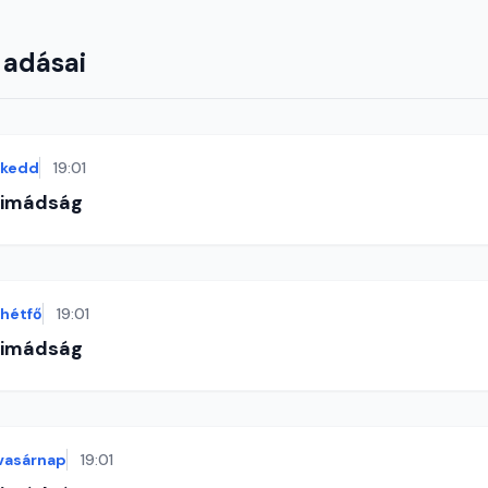
 adásai
kedd
19:01
-imádság
hétfő
19:01
-imádság
vasárnap
19:01