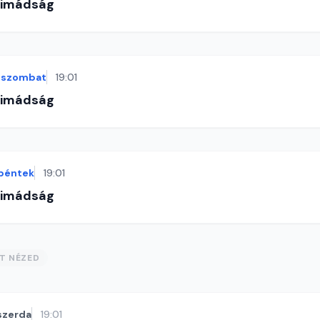
-imádság
szombat
19:01
-imádság
péntek
19:01
-imádság
ST NÉZED
szerda
19:01