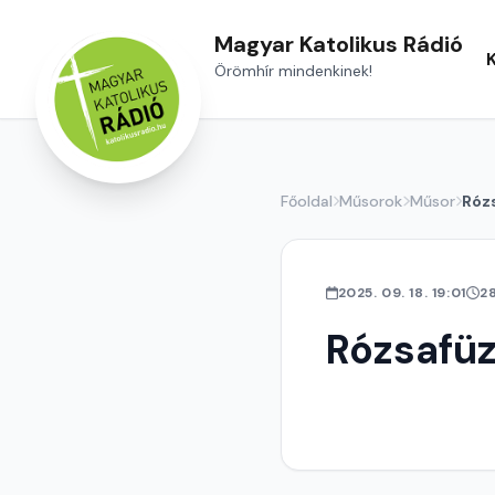
Magyar Katolikus Rádió
Örömhír mindenkinek!
Főoldal
Műsorok
Műsor
Róz
2025. 09. 18. 19:01
2
Rózsafü