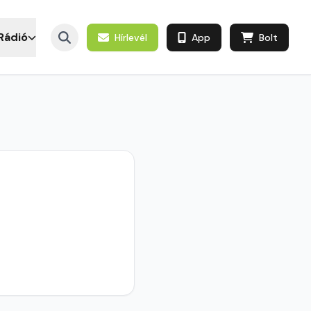
Rádió
Hírlevél
App
Bolt