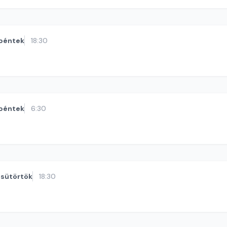
péntek
18:30
péntek
6:30
sütörtök
18:30