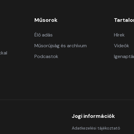
Műsorok
Tartal
Élő adás
Hírek
Műsorújság és archívum
Videók
kkal
Podcastok
Igenaptá
Jogi információk
Adatkezelési tájékoztató