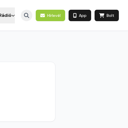
Rádió
Hírlevél
App
Bolt