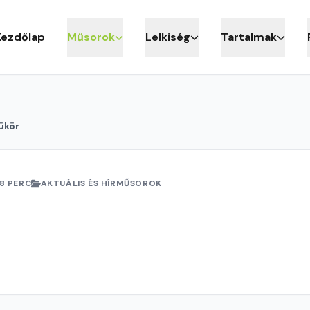
Kezdőlap
Műsorok
Lelkiség
Tartalmak
ükör
18 PERC
AKTUÁLIS ÉS HÍRMŰSOROK