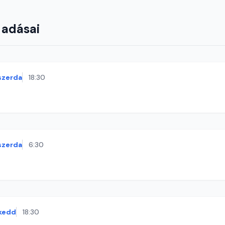
 adásai
szerda
18:30
szerda
6:30
kedd
18:30