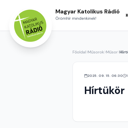
Magyar Katolikus Rádió
Örömhír mindenkinek!
Főoldal
Műsorok
Műsor
Hírt
2025. 09. 15. 06:30
Hírtükör