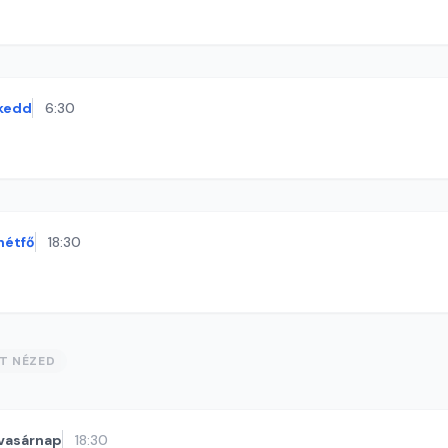
kedd
6:30
hétfő
18:30
ST NÉZED
vasárnap
18:30