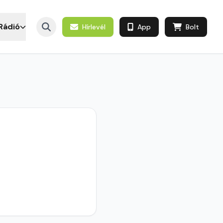
Rádió
Hírlevél
App
Bolt