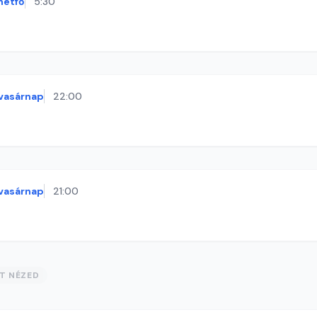
hétfő
5:30
vasárnap
22:00
vasárnap
21:00
ST NÉZED