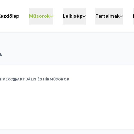
Kezdőlap
Műsorok
Lelkiség
Tartalmak
k
4 PERC
AKTUÁLIS ÉS HÍRMŰSOROK