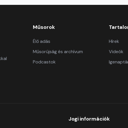
Műsorok
Tartal
Élő adás
Hírek
Műsorújság és archívum
Videók
kkal
Podcastok
Igenaptá
Jogi információk