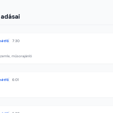
 adásai
hétfő
7:30
szemle, műsorajánló
hétfő
6:01