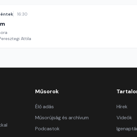
éntek
16:30
im
sora
Peresztegi Attila
Műsorok
Tartal
Élő adás
Hírek
Műsorújság és archívum
Videók
kkal
Podcastok
Igenaptá