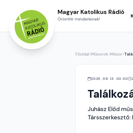
Magyar Katolikus Rádió
Örömhír mindenkinek!
Főoldal
Műsorok
Műsor
Tal
2025. 09. 13. 03:30
Találkoz
Juhász Előd mű
Társszerkesztő: 