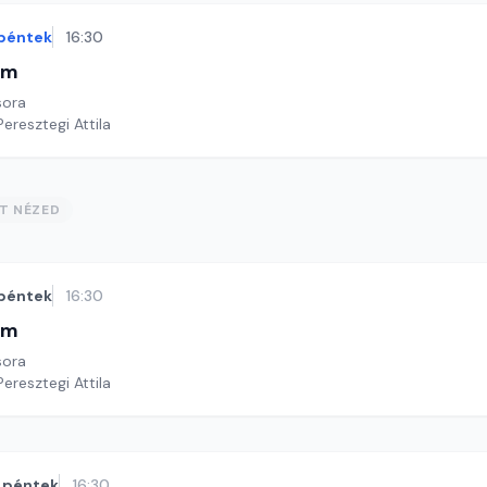
péntek
16:30
im
sora
Peresztegi Attila
ST NÉZED
péntek
16:30
im
sora
Peresztegi Attila
péntek
16:30