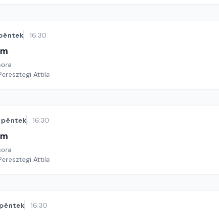
péntek
16:30
im
sora
Peresztegi Attila
péntek
16:30
im
sora
Peresztegi Attila
péntek
16:30