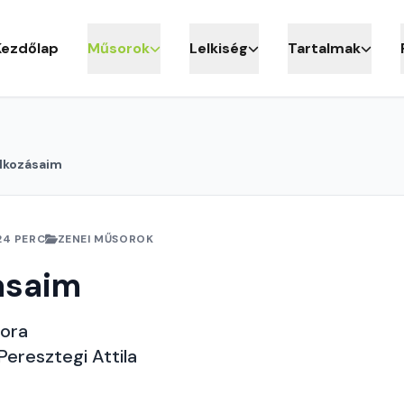
Kezdőlap
Műsorok
Lelkiség
Tartalmak
álkozásaim
24 PERC
ZENEI MŰSOROK
ásaim
sora
Peresztegi Attila