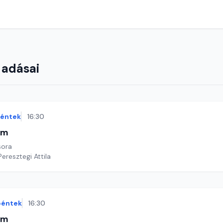
 adásai
éntek
16:30
im
sora
Peresztegi Attila
péntek
16:30
im