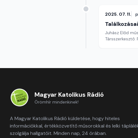
2025. 07. 11.
p
Találkozása
Juhász Előd mű
Társszerkesztő: 
Magyar Katolikus Rádió
Örömhír mindenkinek!
A Magyar Katolikus Rádió küldetése, hogy hiteles
információkkal, értékközvetítő műsorokkal és lelki táplálé
szolgálja hallgatóit. Minden nap, 24 órában.