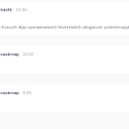
hétfő
20:30
a Kossuth díjas operaénekesnő felvételeiből válogatunk születésnapj
vasárnap
23:30
vasárnap
9:30