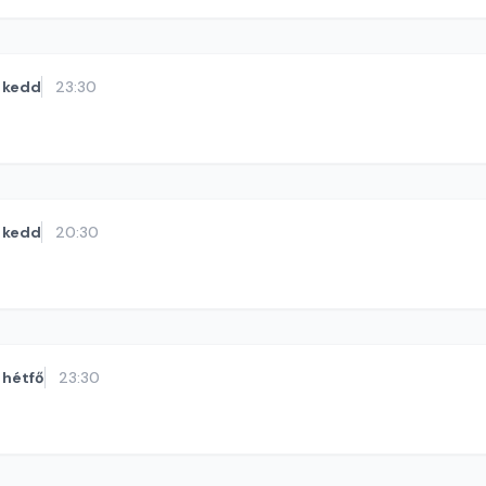
kedd
23:30
kedd
20:30
hétfő
23:30