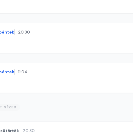
péntek
20:30
péntek
11:04
ST NÉZED
sütörtök
20:30