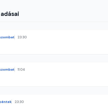
 adásai
szombat
23:30
szombat
11:04
péntek
23:30