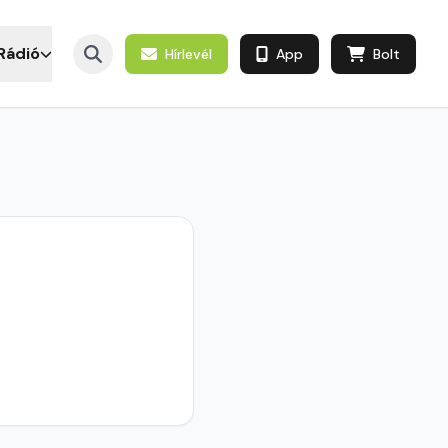
Rádió
Hírlevél
App
Bolt