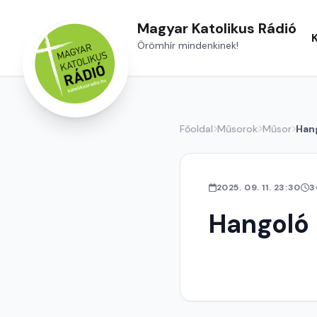
Magyar Katolikus Rádió
Örömhír mindenkinek!
Főoldal
Műsorok
Műsor
Han
2025. 09. 11. 23:30
3
Hangoló