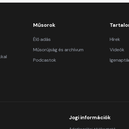
Műsorok
Tartal
Élő adás
Hírek
Műsorújság és archívum
Videók
kkal
Podcastok
Igenaptá
Jogi információk