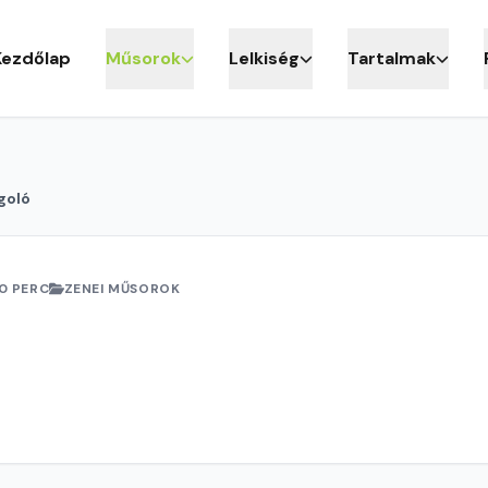
Kezdőlap
Műsorok
Lelkiség
Tartalmak
goló
0 PERC
ZENEI MŰSOROK