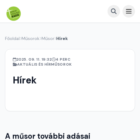
Főoldal
Műsorok
Műsor
Hírek
2025. 09. 11. 19:32
4 PERC
AKTUÁLIS ÉS HÍRMŰSOROK
Hírek
A műsor további adásai