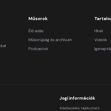
Műsorok
Tartal
Élő adás
Hírek
Műsorújság és archívum
Videók
kkal
Podcastok
Igenaptá
Jogi információk
Adatkezelési tájékoztató