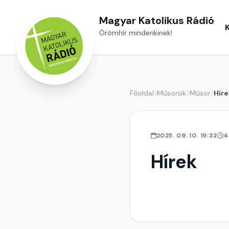
Magyar Katolikus Rádió
Örömhír mindenkinek!
Főoldal
Műsorok
Műsor
Híre
2025. 09. 10. 19:32
4
Hírek