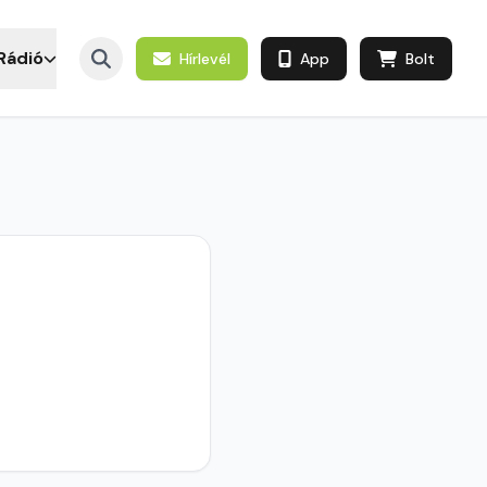
Rádió
Hírlevél
App
Bolt