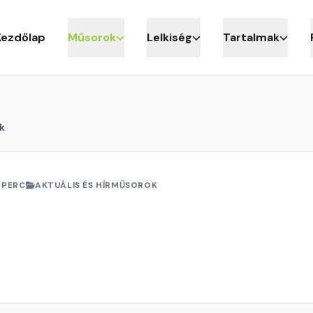
Kezdőlap
Műsorok
Lelkiség
Tartalmak
k
 PERC
AKTUÁLIS ÉS HÍRMŰSOROK