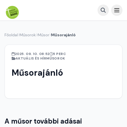
Főoldal
Műsorok
Műsor
Műsorajánló
2025. 09. 10. 08:52
5 PERC
AKTUÁLIS ÉS HÍRMŰSOROK
Műsorajánló
A műsor további adásai