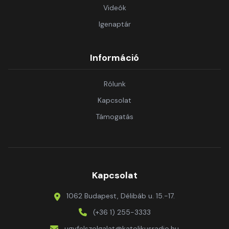
Videók
Igenaptár
Információ
Rólunk
Kapcsolat
Támogatás
Kapcsolat
1062 Budapest, Délibáb u. 15.-17.
(+36 1) 255-3333
ugyfelszolgalat@katolikusradio.hu