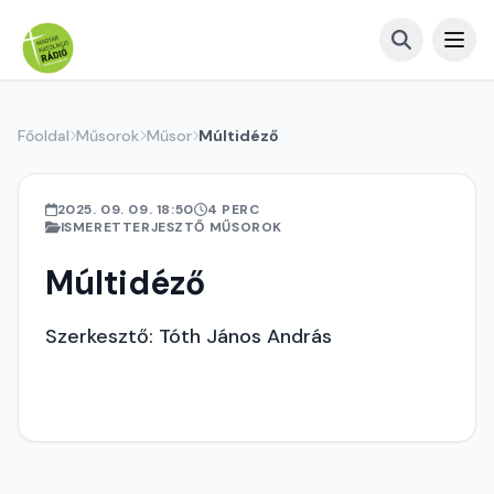
Főoldal
Műsorok
Műsor
Múltidéző
2025. 09. 09. 18:50
4 PERC
ISMERETTERJESZTŐ MŰSOROK
Múltidéző
Szerkesztő: Tóth János András