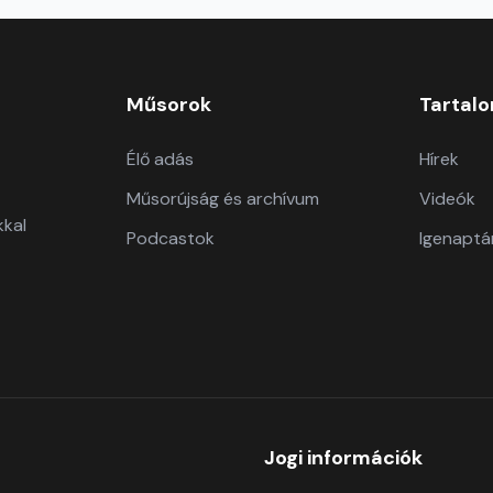
Műsorok
Tartal
Élő adás
Hírek
Műsorújság és archívum
Videók
kkal
Podcastok
Igenaptá
Jogi információk