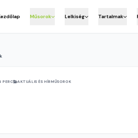
Kezdőlap
Műsorok
Lelkiség
Tartalmak
k
4 PERC
AKTUÁLIS ÉS HÍRMŰSOROK