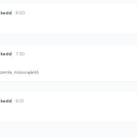
kedd
8:00
kedd
7:30
szemle, műsorajánló
kedd
6:01