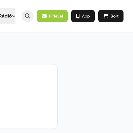
Rádió
Hírlevél
App
Bolt