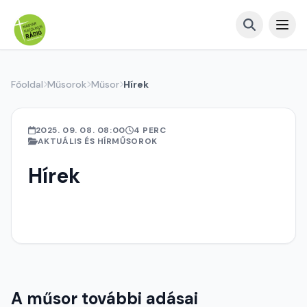
Főoldal
Műsorok
Műsor
Hírek
2025. 09. 08. 08:00
4 PERC
AKTUÁLIS ÉS HÍRMŰSOROK
Hírek
A műsor további adásai