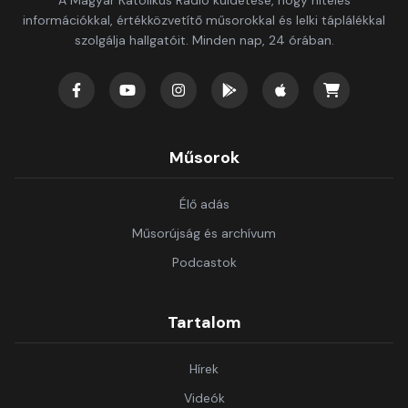
A Magyar Katolikus Rádió küldetése, hogy hiteles
információkkal, értékközvetítő műsorokkal és lelki táplálékkal
szolgálja hallgatóit. Minden nap, 24 órában.
Műsorok
Élő adás
Műsorújság és archívum
Podcastok
Tartalom
Hírek
Videók