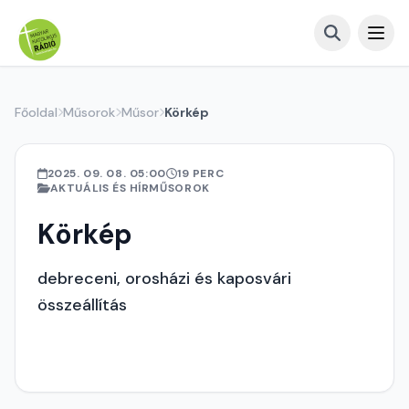
Főoldal
Műsorok
Műsor
Körkép
2025. 09. 08. 05:00
19 PERC
AKTUÁLIS ÉS HÍRMŰSOROK
Körkép
debreceni, orosházi és kaposvári
összeállítás