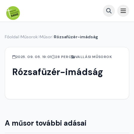
Főoldal
Műsorok
Műsor
Rózsafüzér-imádság
2025. 09. 05. 19:01
28 PERC
VALLÁSI MŰSOROK
Rózsafüzér-imádság
A műsor további adásai