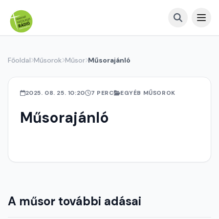
Főoldal
Műsorok
Műsor
Műsorajánló
2025. 08. 25. 10:20
7 PERC
EGYÉB MŰSOROK
Műsorajánló
A műsor további adásai